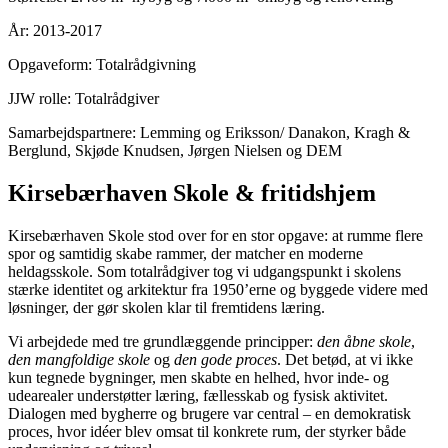
År: 2013-2017
Opgaveform: Totalrådgivning
JJW rolle: Totalrådgiver
Samarbejdspartnere: Lemming og Eriksson/ Danakon, Kragh &
Berglund, Skjøde Knudsen, Jørgen Nielsen og DEM
Kirsebærhaven Skole & fritidshjem
Kirsebærhaven Skole stod over for en stor opgave: at rumme flere
spor og samtidig skabe rammer, der matcher en moderne
heldagsskole. Som totalrådgiver tog vi udgangspunkt i skolens
stærke identitet og arkitektur fra 1950’erne og byggede videre med
løsninger, der gør skolen klar til fremtidens læring.
Vi arbejdede med tre grundlæggende principper:
den åbne skole
,
den mangfoldige skole
og
den gode proces
. Det betød, at vi ikke
kun tegnede bygninger, men skabte en helhed, hvor inde- og
udearealer understøtter læring, fællesskab og fysisk aktivitet.
Dialogen med bygherre og brugere var central – en demokratisk
proces, hvor idéer blev omsat til konkrete rum, der styrker både